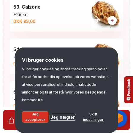
53. Calzone
Skinke
+
DKK 93,00
54. Bolognese
Kød sauce og spaghetti
Vi bruger cookies
+
DKK 97,00
Vi bruger cookies og andre tracking teknologier
for at forbedre din oplevelse på vores website, til
at vise personaliseret indhold, målrettede
55. Samos
annoncer og til at forstå hvor vores besøgende
Kebab, paprika og gorgonzola
kommer fra.
+
DKK 98,00
Jeg
Skift
Jeg nægter
0
Se kurv
0,00
accepterer
indstillinger