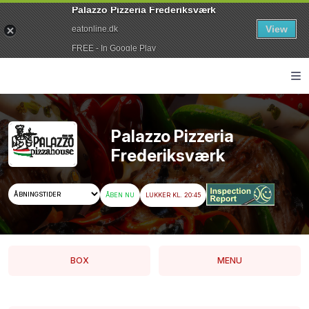
Palazzo Pizzeria Frederiksværk
View
eatonline.dk
FREE - In Google Play
Palazzo Pizzeria
Frederiksværk
ÅBEN NU
LUKKER KL. 20:45
BOX
MENU